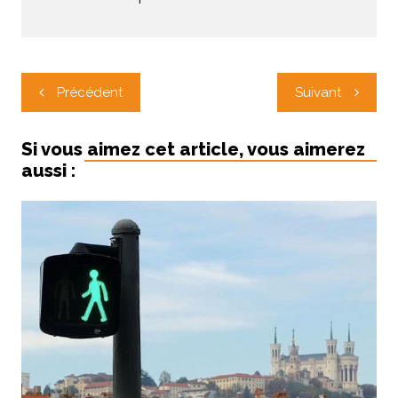
Navigation
Précédent
Suivant
de
l’article
Si vous aimez cet article, vous aimerez
aussi :