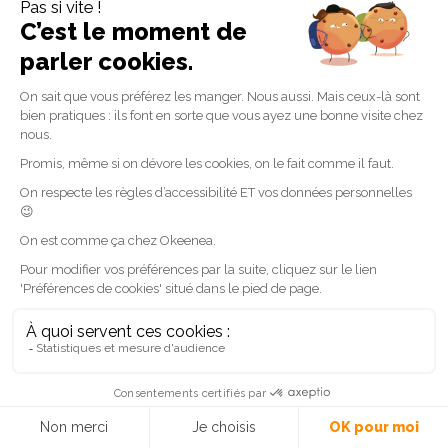
B-A-BA du handicap
Handicap visuel
Les feux sonores fonctionnels sont
obligatoires, rappelle le guide «
CONCEVOIR UNE VOIRIE
ACCESSIBLE »
8 avril 2024
Recherche