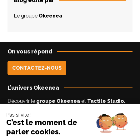
Blog édité par
Le groupe
Okeenea
On vous répond
CONTACTEZ-NOUS
L’univers Okeenea
Découvrir le
groupe Okeenea
et
Tactile Studio
.
Vous êtes un usager non-voyant ou malyoyant ?
Suivez le blog
Accessibilite-DV
par Lise notre
experte accessibilité.