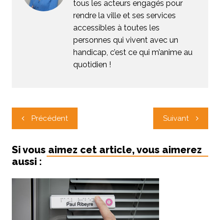
tous les acteurs engagés pour
rendre la ville et ses services
accessibles à toutes les
personnes qui vivent avec un
handicap, c’est ce qui m’anime au
quotidien !
Navigation
Précédent
Suivant
de
l’article
Si vous aimez cet article, vous aimerez
aussi :