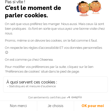
Blog édité par
Le groupe
Okeenea
On vous répond
CONTACTEZ-NOUS
L’univers Okeenea
Découvrir le
groupe Okeenea
et
Tactile Studio
.