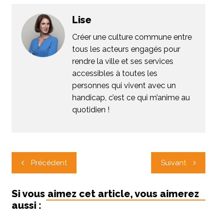
Lise
Créer une culture commune entre
tous les acteurs engagés pour
rendre la ville et ses services
accessibles à toutes les
personnes qui vivent avec un
handicap, c’est ce qui m’anime au
quotidien !
Navigation
Précédent
Suivant
de
l’article
Si vous aimez cet article, vous aimerez
aussi :