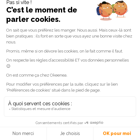
Jusqu’ici, on a vu que pour leur mobilité, les
personnes ayant un handicap favorisent l’autonomie
et l’indépendance. Mais cela dépend de leurs
capacités car chaque personne handicapée est
différente. Dans certains cas, elles peuvent préférer
naviguer dans un établissement par elles-mêmes et
dans d’autres, avoir besoin d’aide.
Cela signifie qu’elles ont besoin d’avoir le choix :
utiliser une technologie d’assistance comme des
applications de mobilité ou demander de l’aide à un
employé
afin d’atteindre leur destination.
Avoir ces deux options disponibles peut faire la
différence au sens où ce sont elles qui sont en
charge de leur mobilité, qui la contrôlent. Nous