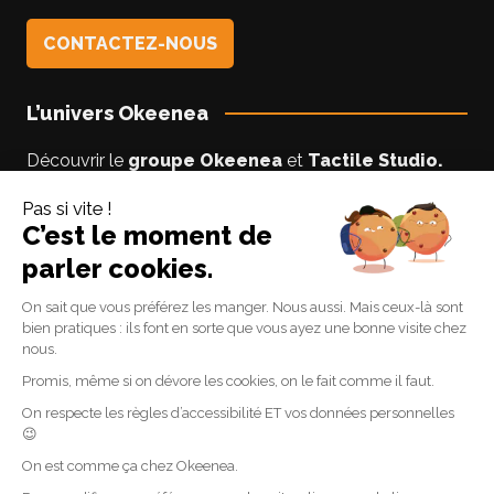
CONTACTEZ-NOUS
L’univers Okeenea
Découvrir le
groupe Okeenea
et
Tactile Studio
.
Vous êtes un usager non-voyant ou malyoyant ?
Suivez le blog
Accessibilite-DV
par Lise notre
experte accessibilité.
Suivez-nous
Linkedin
Facebook
Youtube