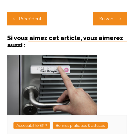
Navigation
Précédent
Suivant
de
l’article
Si vous aimez cet article, vous aimerez
aussi :
Accessibilité ERP
Bonnes pratiques & astuces