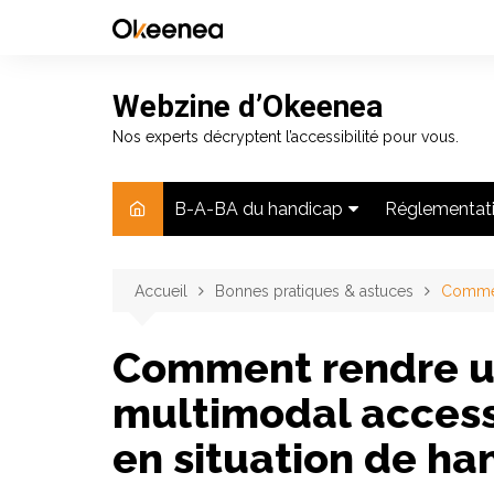
Aller
au
contenu
Webzine d’Okeenea
Nos experts décryptent l’accessibilité pour vous.
B-A-BA du handicap
Réglementat
Chiffres
Actualité jur
Accueil
Handicap moteur
Bonnes pratiques & astuces
Application d
Commen
Handicap visuel
Comment rendre u
Handicap auditif
multimodal access
Handicap mental
en situation de ha