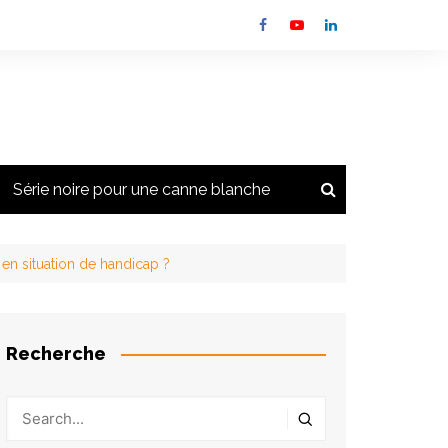
Série noire pour une canne blanche
a newsletter
n situation de handicap ?
s
s
Recherche
 des feux
lementation
s et autres