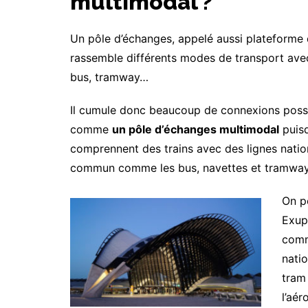
multimodal ?
Un pôle d’échanges, appelé aussi plateforme
rassemble différents modes de transport avec 
bus, tramway…
Il cumule donc beaucoup de connexions poss
comme
un pôle d’échanges multimodal
puisq
comprennent des trains avec des lignes nation
commun comme les bus, navettes et tramways po
On pe
Exup
comm
natio
tram 
l’aér