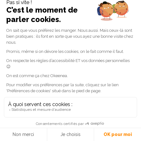
mur, une jardinière, un poteau, une barrière… Le
chien guide, lui, évite tous les obstacles et ça c’est
génial ! Mais il est vrai qu’au début, c’était un peu
perturbant de ne pas retrouver ses repères
habituels. Et puis, ce qui est vraiment agréable avec
un chien, c’est qu’on peut s’abandonner à marcher
beaucoup plus vite. Et, à cause de la vitesse, il
arrive qu’on perde un peu la notion de distance.
J’avoue qu’au début de notre vie commune, il est
plusieurs fois arrivé que mon chien m’emmène bien
malgré moi là où il avait décidé d’aller lui, voir un
copain par exemple ou la boulangère qui était un
peu trop gentille avec lui. Ces petits inconvénients
se font évidemment bien vite oublier. Ne plus avoir à
se soucier des multiples obstacles qui encombrent
les trottoirs de nos villes, ne plus passer son temps