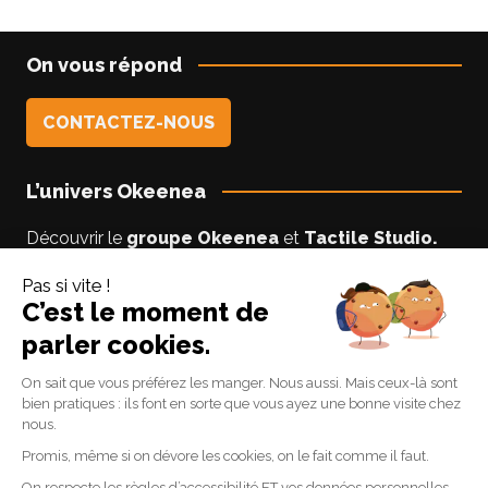
On vous répond
CONTACTEZ-NOUS
L’univers Okeenea
Découvrir le
groupe Okeenea
et
Tactile Studio
.
Vous êtes un usager non-voyant ou malyoyant ?
Suivez le blog
Accessibilite-DV
par Lise notre
experte accessibilité.
Suivez-nous
Linkedin