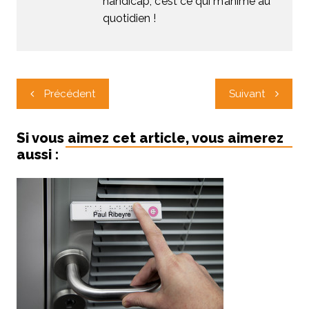
handicap, c’est ce qui m’anime au
quotidien !
Navigation
Précédent
Suivant
de
l’article
Si vous aimez cet article, vous aimerez
aussi :