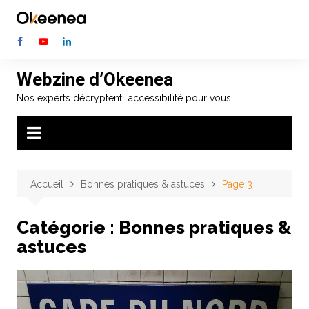
Aller
au
contenu
Webzine d’Okeenea
Nos experts décryptent l’accessibilité pour vous.
Accueil
Bonnes pratiques & astuces
Page 3
Catégorie :
Bonnes pratiques &
astuces