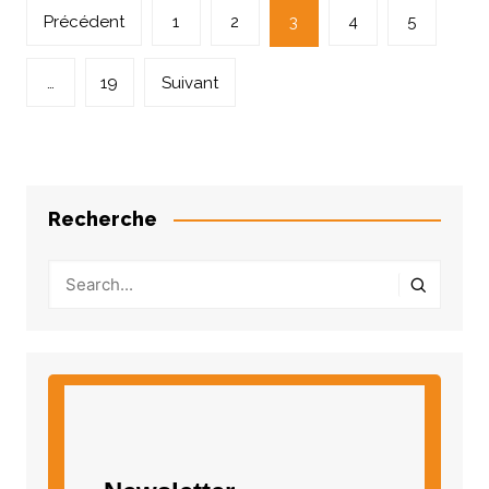
Navigation
Précédent
1
2
3
4
5
des
articles
…
19
Suivant
Recherche