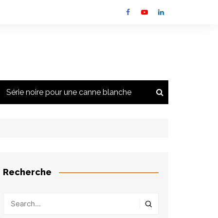
Série noire pour une canne blanche
a newsletter
s
s
Recherche
 des feux
lementation
s et autres