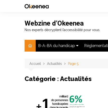
Aller
au
contenu
Webzine d’Okeenea
Nos experts décryptent l’accessibilité pour vous.
B-A-BA du handicap
Réglementat
Chiffres
Actualité jur
Accueil
Handicap moteur
Actualités
Page 5
Application d
Handicap visuel
Catégorie :
Actualités
Handicap auditif
Handicap mental