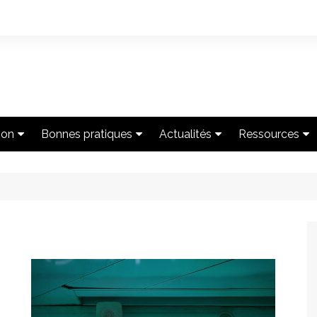
ion
Bonnes pratiques
Actualités
Ressources
idique
Commerce
Agenda
Inscription à l
es textes
Enseignement
Interviews
Nos podcast
Loisirs
Nos webinaire
Parcs de bâtiments
Nos cas client
Santé
Guide complet
sonores et rég
Documentation
guides