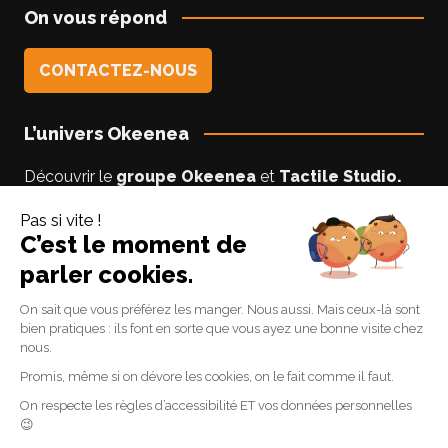
On vous répond
CONTACTEZ-NOUS
L’univers Okeenea
Découvrir le
groupe Okeenea
et
Tactile Studio
.
Vous êtes un usager non-voyant ou malyoyant ?
Suivez le blog
Accessibilite-DV
par Lise notre
experte accessibilité.
Suivez-nous
Linkedin
Facebook