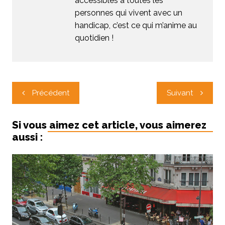
accessibles à toutes les
personnes qui vivent avec un
handicap, c’est ce qui m’anime au
quotidien !
Navigation
Précédent
Suivant
de
l’article
Si vous aimez cet article, vous aimerez
aussi :