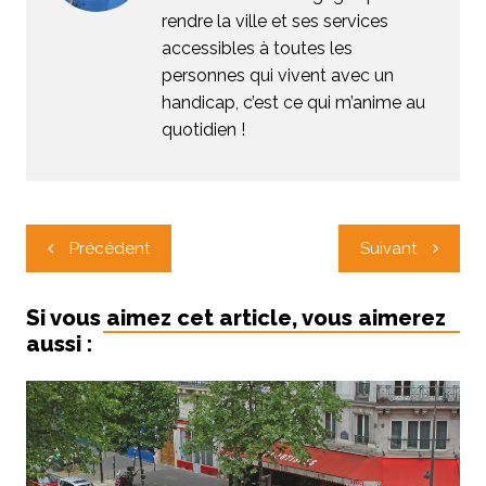
rendre la ville et ses services
accessibles à toutes les
personnes qui vivent avec un
handicap, c’est ce qui m’anime au
quotidien !
Navigation
Précédent
Suivant
de
l’article
Si vous aimez cet article, vous aimerez
aussi :