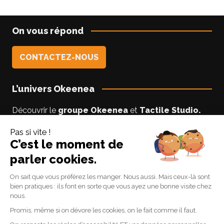
On vous répond
CONTACTEZ-NOUS
L’univers Okeenea
Découvrir le
groupe Okeenea
et
Tactile Studio
.
Vous êtes un usager non-voyant ou malyoyant ?
Suivez le blog
Accessibilite-DV
par Lise notre
experte accessibilité.
Suivez-nous
Linkedin