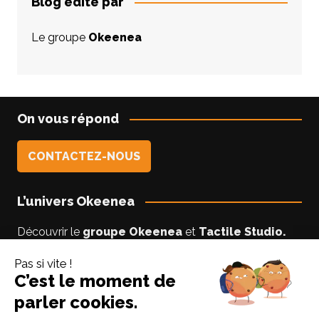
Blog édité par
Le groupe
Okeenea
On vous répond
CONTACTEZ-NOUS
L’univers Okeenea
Découvrir le
groupe Okeenea
et
Tactile Studio
.
Vous êtes un usager non-voyant ou malyoyant ?
Suivez le blog
Accessibilite-DV
par Lise notre
experte accessibilité.