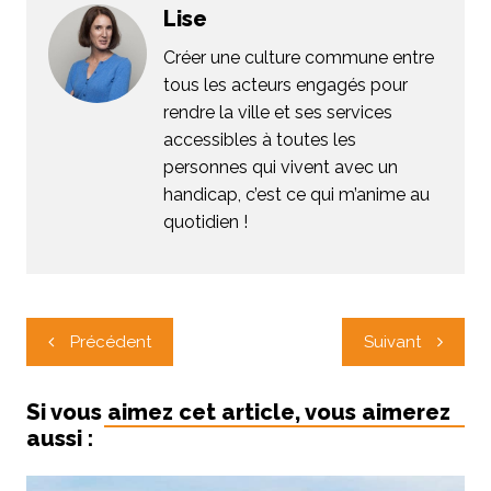
Lise
Créer une culture commune entre
tous les acteurs engagés pour
rendre la ville et ses services
accessibles à toutes les
personnes qui vivent avec un
handicap, c’est ce qui m’anime au
quotidien !
Navigation
Précédent
Suivant
de
l’article
Si vous aimez cet article, vous aimerez
aussi :