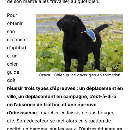
de son maître à les travailler au quotidien.
Pour
obtenir
son
certificat
d’aptitud
e, un
chien
guide
Ozaka – Chien guide d’aveugles en formation
doit
réussir trois types d’épreuves : un déplacement en
ville, un déplacement en campagne, c’est-à-dire
en l’absence de trottoir, et une épreuve
d’obéissance
: marcher en laisse, ne pas bouger,
etc. Son éducateur se met alors en situation de
cécité, un bandeau sur les yeux. D’autres éducateurs