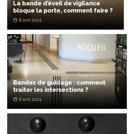
La bande d’éveil de vigilance
B
bloque la porte, comment faire ?
l
8 avril 2024
Bandes de guidage : comment
traiter les intersections ?
8 avril 2024