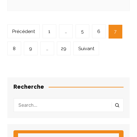
Navigation
Précédent
1
…
5
6
7
des
articles
8
9
…
29
Suivant
Recherche