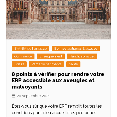
B-A-BA du handicap
Bonnes pratiques & astuces
Commerce
Enseignement
Handicap visuel
Loisirs
Parcs de bâtiments
Santé
8 points à vérifier pour rendre votre
ERP accessible aux aveugles et
malvoyants
20 septembre 2021
Êtes-vous sûr que votre ERP remplit toutes les
conditions pour bien accueillir les personnes