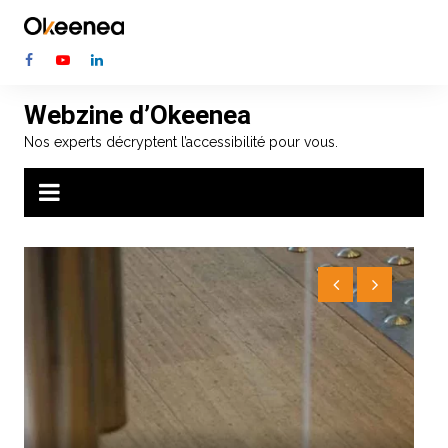
Aller
au
contenu
Webzine d’Okeenea
Nos experts décryptent l’accessibilité pour vous.