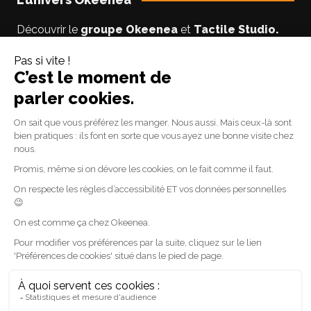
Découvrir le
groupe Okeenea
et
Tactile Studio
.
Vous êtes un usager non-voyant ou malyoyant ?
Suivez le blog
Accessibilite-DV
par Lise notre
experte accessibilité.
Suivez-nous
Linkedin
Facebook
Youtube