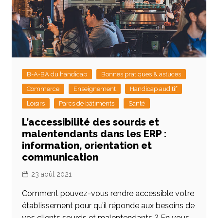
B-A-BA du handicap
Bonnes pratiques & astuces
Commerce
Enseignement
Handicap auditif
Loisirs
Parcs de bâtiments
Santé
L’accessibilité des sourds et
malentendants dans les ERP :
information, orientation et
communication
23 août 2021
Comment pouvez-vous rendre accessible votre
établissement pour qu’il réponde aux besoins de
vos clients sourds et malentendants ? En vous