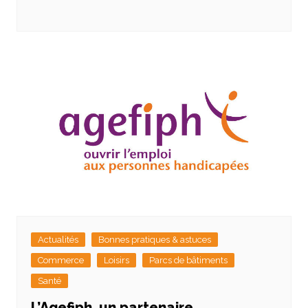
Actualités
Bonnes pratiques & astuces
Commerce
Loisirs
Parcs de bâtiments
Santé
L’Agefiph, un partenaire