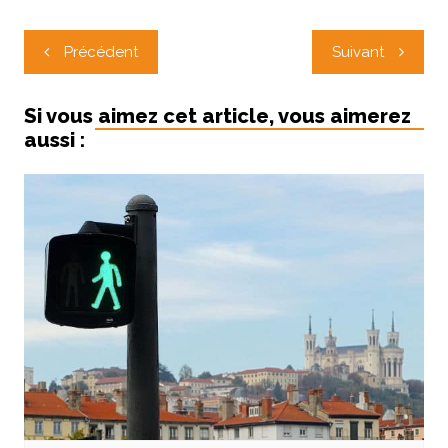
Navigation
Précédent
Suivant
de
l’article
Si vous aimez cet article, vous aimerez
aussi :