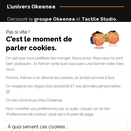
L’univers Okeenea
Découvrir le
groupe Okeenea
et
Tactile Studio
.
Vous êtes un usager non-voyant ou malyoyant ?
Suivez le blog
Accessibilite-DV
par Lise notre
experte accessibilité.
Suivez-nous
Linkedin
Facebook
Youtube