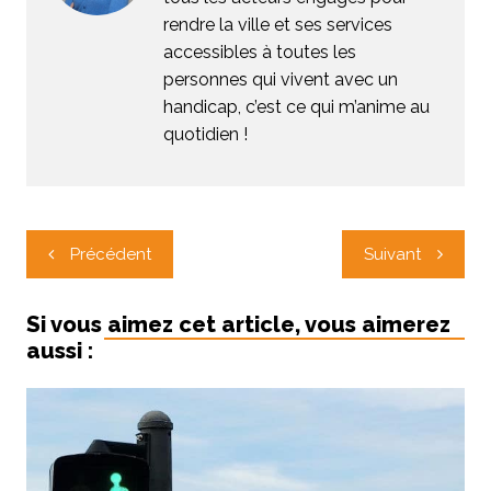
rendre la ville et ses services
accessibles à toutes les
personnes qui vivent avec un
handicap, c’est ce qui m’anime au
quotidien !
Navigation
Précédent
Suivant
de
l’article
Si vous aimez cet article, vous aimerez
aussi :