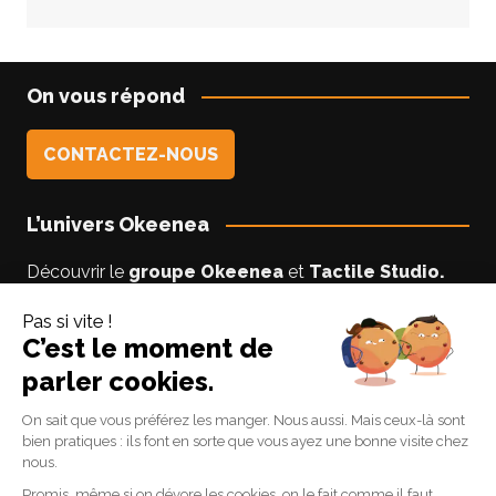
On vous répond
CONTACTEZ-NOUS
L’univers Okeenea
Découvrir le
groupe Okeenea
et
Tactile Studio
.
Vous êtes un usager non-voyant ou malyoyant ?
Suivez le blog
Accessibilite-DV
par Lise notre
experte accessibilité.
Suivez-nous
Linkedin