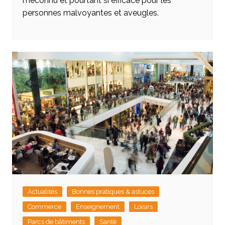
méconnu et pourtant si efficace pour les
personnes malvoyantes et aveugles.
Actualités
Bonnes pratiques & astuces
Commerce
Enseignement
Loisirs
Parcs de bâtiments
Santé