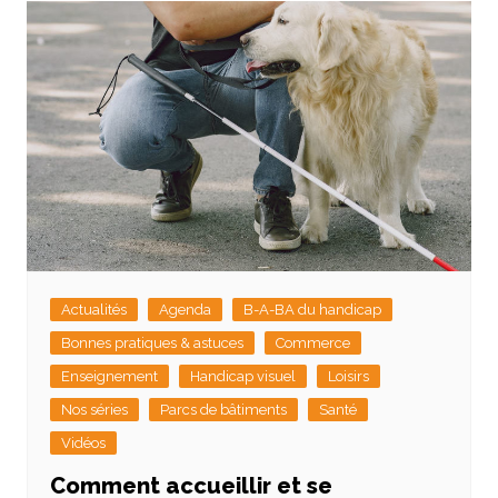
Actualités
Agenda
B-A-BA du handicap
Bonnes pratiques & astuces
Commerce
Enseignement
Handicap visuel
Loisirs
Nos séries
Parcs de bâtiments
Santé
Vidéos
Comment accueillir et se