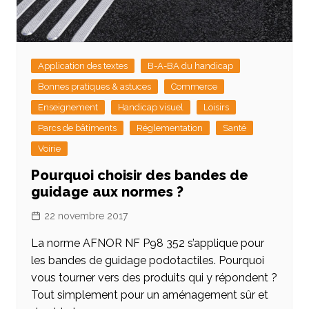
Application des textes
B-A-BA du handicap
Bonnes pratiques & astuces
Commerce
Enseignement
Handicap visuel
Loisirs
Parcs de bâtiments
Réglementation
Santé
Voirie
Pourquoi choisir des bandes de
guidage aux normes ?
22 novembre 2017
La norme AFNOR NF P98 352 s’applique pour
les bandes de guidage podotactiles. Pourquoi
vous tourner vers des produits qui y répondent ?
Tout simplement pour un aménagement sûr et