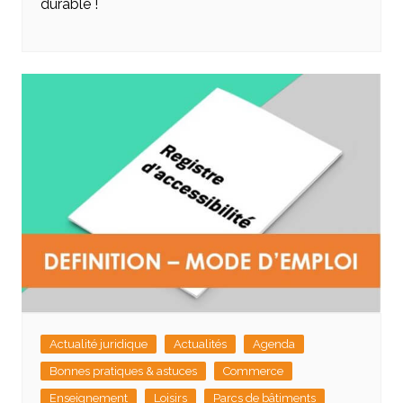
durable !
Actualité juridique
Actualités
Agenda
Bonnes pratiques & astuces
Commerce
Enseignement
Loisirs
Parcs de bâtiments