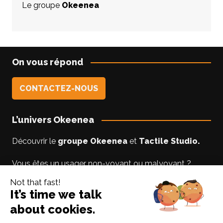
Le groupe
Okeenea
On vous répond
CONTACTEZ-NOUS
L’univers Okeenea
Découvrir le
groupe Okeenea
et
Tactile Studio
.
Vous êtes un usager non-voyant ou malyoyant ?
Suivez le blog
Accessibilite-DV
par Lise notre
experte accessibilité.
Suivez-nous