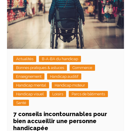
Actualités
B-A-BA du handicap
Bonnes pratiques & astuces
Commerce
Enseignement
Handicap auditif
Handicap mental
Handicap moteur
Handicap visuel
Loisirs
Parcs de bâtiments
Santé
7 conseils incontournables pour
bien accueillir une personne
handicapée