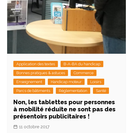
Application des textes
B-A-BA du handicap
Bonnes pratiques & astuces
Commerce
Enseignement
Handicap moteur
Loisirs
Parcs de bâtiments
Réglementation
Santé
Non, les tablettes pour personnes
à mobilité réduite ne sont pas des
présentoirs publicitaires !
11 octobre 2017