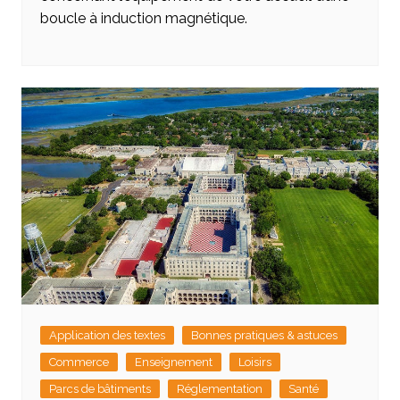
boucle à induction magnétique.
Application des textes
Bonnes pratiques & astuces
Commerce
Enseignement
Loisirs
Parcs de bâtiments
Réglementation
Santé