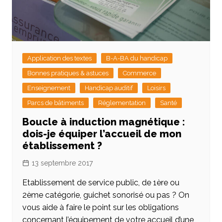
Application des textes
B-A-BA du handicap
Bonnes pratiques & astuces
Commerce
Enseignement
Handicap auditif
Loisirs
Parcs de bâtiments
Réglementation
Santé
Boucle à induction magnétique :
dois-je équiper l’accueil de mon
établissement ?
13 septembre 2017
Etablissement de service public, de 1ère ou
2ème catégorie, guichet sonorisé ou pas ? On
vous aide à faire le point sur les obligations
concernant l’équipement de votre accueil d’une