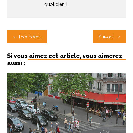
quotidien !
Navigation
Précédent
Suivant
de
l’article
Si vous aimez cet article, vous aimerez
aussi :