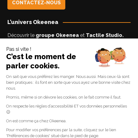
CONTACTEZ-NOUS
L’univers Okeenea
Découvrir le
groupe Okeenea
et
Tactile Studio
.
Vous êtes un usager non-voyant ou malyoyant ?
Suivez le blog
Accessibilite-DV
par Lise notre
experte accessibilité.
Suivez-nous
Linkedin
Facebook
Youtube