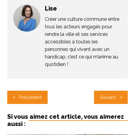
Lise
Créer une culture commune entre
tous les acteurs engagés pour
rendre la ville et ses services
accessibles à toutes les
personnes qui vivent avec un
handicap, c’est ce qui m’anime au
quotidien !
Navigation
Précédent
Suivant
de
l’article
Si vous aimez cet article, vous aimerez
aussi :