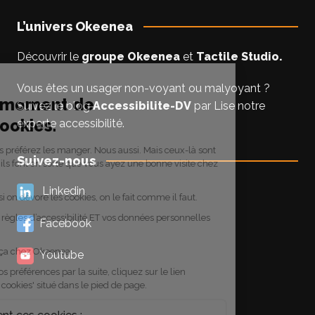
L’univers Okeenea
Découvrir le
groupe Okeenea
et
Tactile Studio
.
Vous êtes un usager non-voyant ou malyoyant ?
Suivez le blog
Accessibilite-DV
par Lise notre
experte accessibilité.
Suivez-nous
Linkedin
Facebook
Youtube