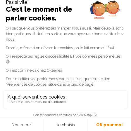
CONTACTEZ-NOUS
L’univers Okeenea
Découvrir le
groupe Okeenea
et
Tactile Studio
.
Vous êtes un usager non-voyant ou malyoyant ?
Suivez le blog
Accessibilite-DV
par Lise notre
experte accessibilité.
Suivez-nous
Linkedin
Facebook
Youtube