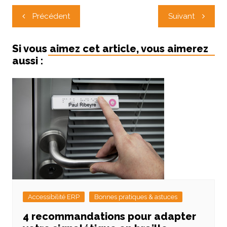
Navigation
Précédent
Suivant
de
l’article
Si vous aimez cet article, vous aimerez
aussi :
Accessibilité ERP
Bonnes pratiques & astuces
4 recommandations pour adapter