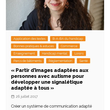
Application des textes
B-A-BA du handicap
Bonnes pratiques & astuces
Commerce
Enseignement
Handicap mental
Loisirs
Parcs de bâtiments
Réglementation
Santé
« Partir d’images adaptées aux
personnes avec autisme pour
développer une signalétique
adaptée à tous »
26 juillet 2017
Créer un système de communication adapté