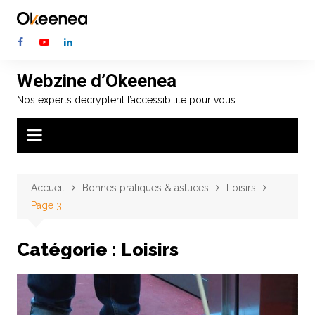
Aller
au
contenu
Webzine d’Okeenea
Nos experts décryptent l’accessibilité pour vous.
Accueil
Bonnes pratiques & astuces
Loisirs
Page 3
Catégorie :
Loisirs