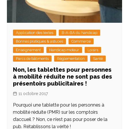
Application des textes
B-A-BA du handicap
Bonnes pratiques & astuces
Commerce
Enseignement
Handicap moteur
Loisirs
Parcs de bâtiments
Réglementation
Santé
Non, les tablettes pour personnes
à mobilité réduite ne sont pas des
présentoirs publicitaires !
11 octobre 2017
Pourquoi une tablette pour les personnes à
mobilité réduite (PMR) sur les comptoirs
d’accueil ? Non, ce n’est pas pour poser de la
pub. Rétablissons la vérité !