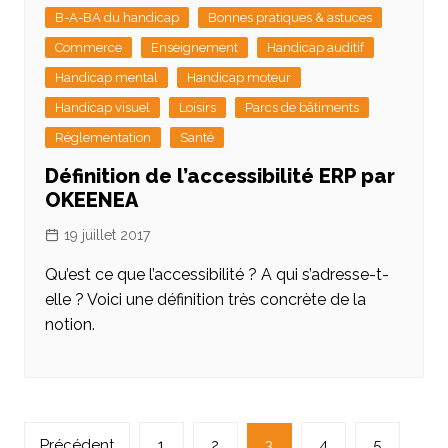
B-A-BA du handicap
Bonnes pratiques & astuces
Commerce
Enseignement
Handicap auditif
Handicap mental
Handicap moteur
Handicap visuel
Loisirs
Parcs de bâtiments
Réglementation
Santé
Définition de l’accessibilité ERP par
OKEENEA
19 juillet 2017
Qu’est ce que l’accessibilité ? A qui s’adresse-t-
elle ? Voici une définition très concrète de la
notion.
Navigation
Précédent
1
2
3
4
5