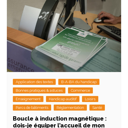
Application des textes
B-A-BA du handicap
Bonnes pratiques & astuces
Commerce
Enseignement
Handicap auditif
Loisirs
Parcs de bâtiments
Réglementation
Santé
Boucle à induction magnétique :
dois-je équiper l’accueil de mon