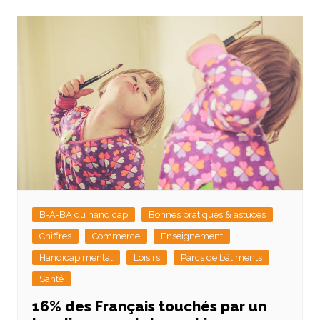
B-A-BA du handicap
Bonnes pratiques & astuces
Chiffres
Commerce
Enseignement
Handicap mental
Loisirs
Parcs de bâtiments
Santé
16% des Français touchés par un