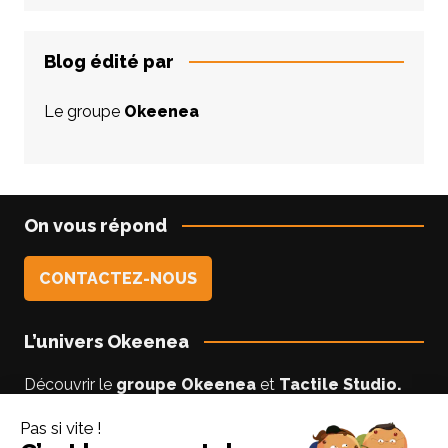
Blog édité par
Le groupe
Okeenea
On vous répond
CONTACTEZ-NOUS
L’univers Okeenea
Découvrir le
groupe Okeenea
et
Tactile Studio
.
Vous êtes un usager non-voyant ou malyoyant ?