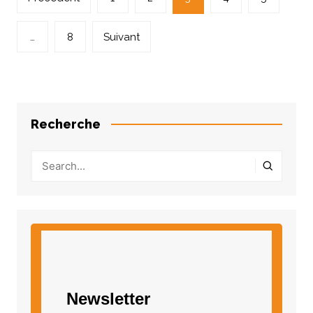
des
articles
…
8
Suivant
Recherche