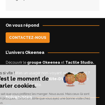
On vous répond
CONTACTEZ-NOUS
L’univers Okeenea
Découvrir le
groupe Okeenea
et
Tactile Studio
.
Vous êtes un usager non-voyant ou malyoyant ?
Suivez le blog
Accessibilite-DV
par Lise notre
experte accessibilité.
Suivez-nous