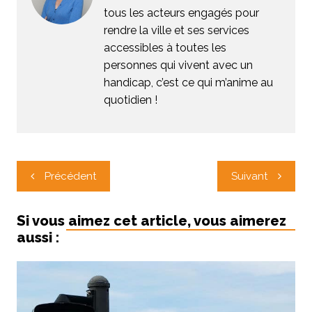
tous les acteurs engagés pour
rendre la ville et ses services
accessibles à toutes les
personnes qui vivent avec un
handicap, c’est ce qui m’anime au
quotidien !
Navigation
Précédent
Suivant
de
l’article
Si vous aimez cet article, vous aimerez
aussi :