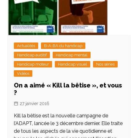
Actualités
B-A-BA du handicap
Handicap auditif
Handicap mental
Handicap moteur
Handicap visuel
Nos séries
Vidéos
On a aimé « Kill la bêtise », et vous
?
27 janvier 2016
Kill la bêtise est la nouvelle campagne de
l’ADAPT, lancée le 3 décembre dernier. Elle traite
de tous les aspects de la vie quotidienne et