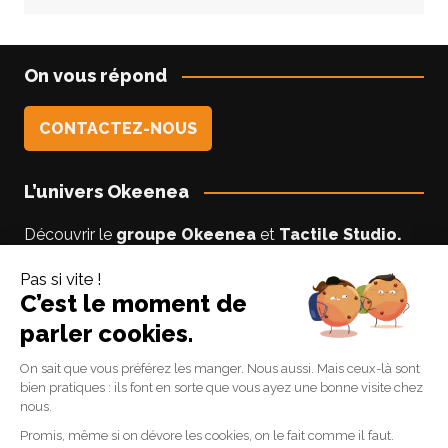
On vous répond
CONTACTEZ-NOUS
L’univers Okeenea
Découvrir le
groupe Okeenea
et
Tactile Studio
.
Vous êtes un usager non-voyant ou malyoyant ?
Suivez le blog
Accessibilite-DV
par Lise notre
experte accessibilité.
Suivez-nous
Linkedin