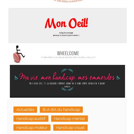
Actualités
B-A-BA du handicap
Handicap auditif
Handicap mental
Handicap moteur
Handicap visuel