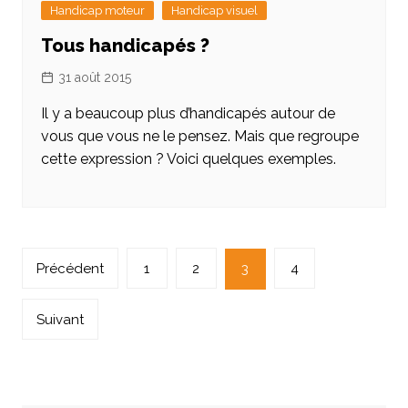
Handicap moteur
Handicap visuel
Tous handicapés ?
31 août 2015
Il y a beaucoup plus d’handicapés autour de
vous que vous ne le pensez. Mais que regroupe
cette expression ? Voici quelques exemples.
Navigation
Précédent
1
2
3
4
des
articles
Suivant