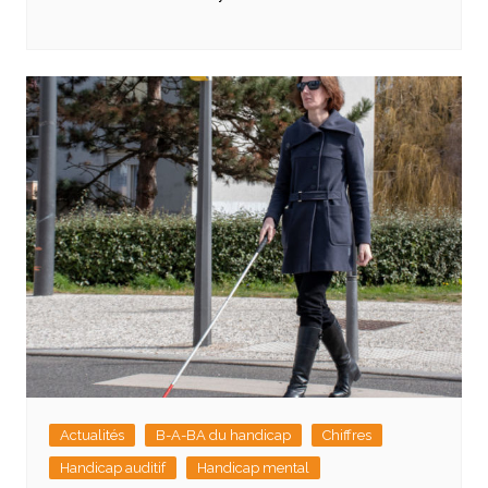
Actualités
B-A-BA du handicap
Chiffres
Handicap auditif
Handicap mental