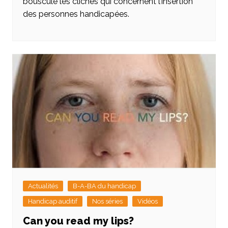
bouscule les clichés qui concernent l’insertion
des personnes handicapées.
Actualités
B-A-BA du handicap
Handicap auditif
Nos séries
Vidéos
Can you read my lips?