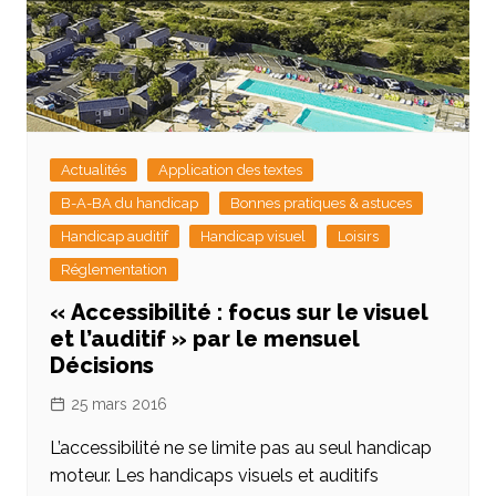
Actualités
Application des textes
B-A-BA du handicap
Bonnes pratiques & astuces
Handicap auditif
Handicap visuel
Loisirs
Réglementation
« Accessibilité : focus sur le visuel
et l’auditif » par le mensuel
Décisions
25 mars 2016
L’accessibilité ne se limite pas au seul handicap
moteur. Les handicaps visuels et auditifs