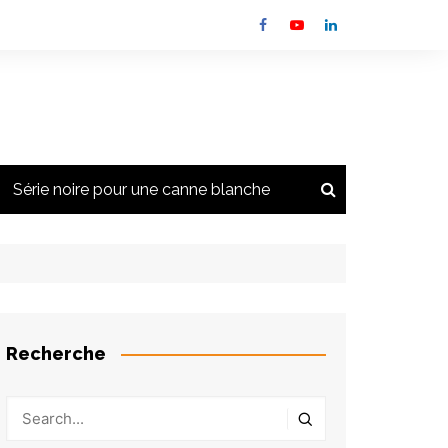
Série noire pour une canne blanche
a newsletter
s
s
Recherche
 des feux
lementation
s et autres