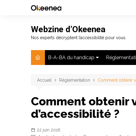
Aller
au
contenu
Webzine d’Okeenea
Nos experts décryptent l’accessibilité pour vous.
B-A-BA du handicap
Réglementat
Chiffres
Actualité jur
Accueil
Handicap moteur
Réglementation
Comment obtenir vot
Application d
Handicap visuel
Comment obtenir v
Handicap auditif
d’accessibilité ?
Handicap mental
22 juin 2016