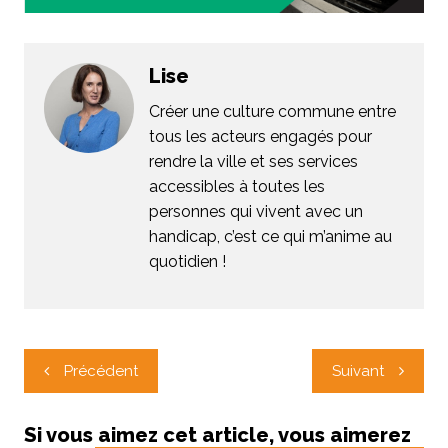
Lise
Créer une culture commune entre
tous les acteurs engagés pour
rendre la ville et ses services
accessibles à toutes les
personnes qui vivent avec un
handicap, c’est ce qui m’anime au
quotidien !
Navigation
Précédent
Suivant
de
l’article
Si vous aimez cet article, vous aimerez