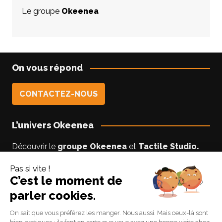
Le groupe
Okeenea
On vous répond
CONTACTEZ-NOUS
L’univers Okeenea
Découvrir le
groupe Okeenea
et
Tactile Studio
.
Vous êtes un usager non-voyant ou malyoyant ?
Suivez le blog
Accessibilite-DV
par Lise notre
experte accessibilité.
Suivez-nous