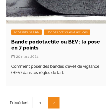
Accessibilité ERP
Bonnes pratiques & astuces
Bande podotactile ou BEV : la pose
en 7 points
20 mars 2024
Comment poser des bandes d’éveil de vigilance
(BEV) dans les règles de l’art.
Navigation
Précédent
1
2
des