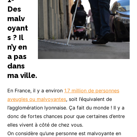
Des
malv
oyant
s ? Il
n’y en
a pas
dans
ma ville.
En France, il y a environ
1,7 million de personnes
aveugles ou malvoyantes
, soit l’équivalent de
l’agglomération lyonnaise. Ça fait du monde ! Il y a
donc de fortes chances pour que certaines d’entre
elles vivent à côté de chez vous.
On considère qu’une personne est malvoyante en