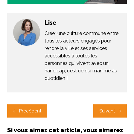
Lise
Créer une culture commune entre
tous les acteurs engagés pour
rendre la ville et ses services
accessibles à toutes les
personnes qui vivent avec un
handicap, c’est ce qui m’anime au
quotidien !
Navigation
Précédent
Suivant
de
l’article
Si vous aimez cet article, vous aimerez