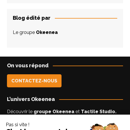
Blog édité par
Le groupe
Okeenea
On vous répond
CONTACTEZ-NOUS
L’univers Okeenea
Découvrir le
groupe Okeenea
et
Tactile Studio
.
Vous êtes un usager non-voyant ou malyoyant ?