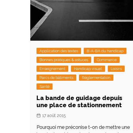
Application des textes
B-A-BA du handicap
Bonnes pratiques & astuces
Commerce
Enseignement
Handicap visuel
Loisirs
Parcs de bâtiments
Réglementation
Santé
La bande de guidage depuis
une place de stationnement
17 août 2015
Pourquoi me préconise t-on de mettre une