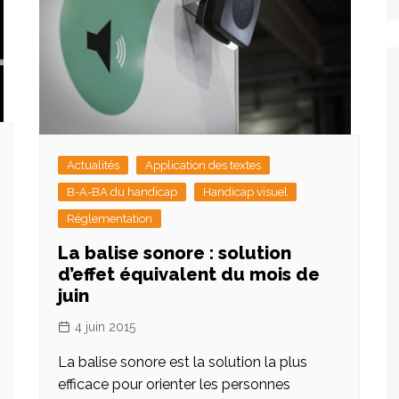
Actualités
Application des textes
B-A-BA du handicap
Handicap visuel
Réglementation
La balise sonore : solution
d’effet équivalent du mois de
juin
4 juin 2015
La balise sonore est la solution la plus
efficace pour orienter les personnes