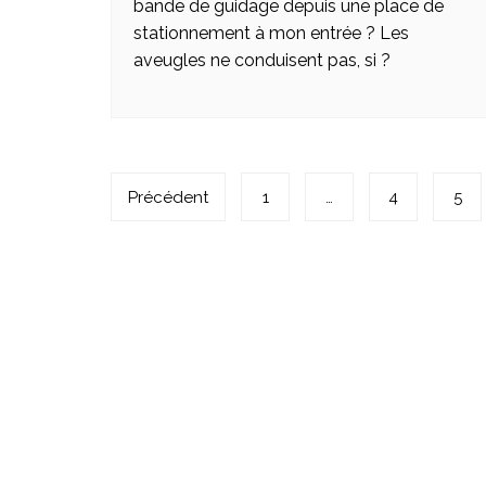
bande de guidage depuis une place de
stationnement à mon entrée ? Les
aveugles ne conduisent pas, si ?
Navigation
Précédent
1
…
4
5
des
articles