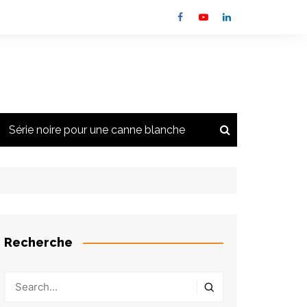
Série noire pour une canne blanche
a newsletter
s
s
Recherche
 des feux
lementation
s et autres