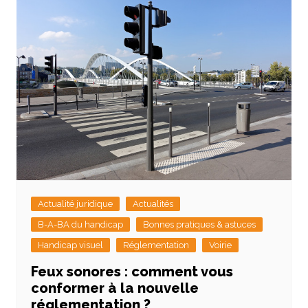
Actualité juridique
Actualités
B-A-BA du handicap
Bonnes pratiques & astuces
Handicap visuel
Réglementation
Voirie
Feux sonores : comment vous
conformer à la nouvelle
réglementation ?