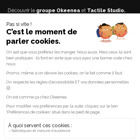
Découvrir le
groupe Okeenea
et
Tactile Studio
.
Vous êtes un usager non-voyant ou malyoyant ?
Suivez le blog
Accessibilite-DV
par Lise notre
experte accessibilité.
Suivez-nous
Linkedin
Facebook
Youtube
Cream Magazine par
Themebeez