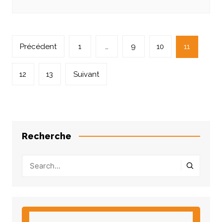
Navigation
Précédent
1
…
9
10
11
des
articles
12
13
Suivant
Recherche