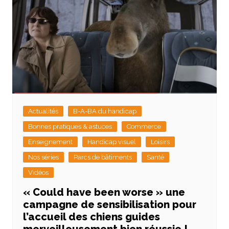
Actualités
B-A-BA du handicap
Bonnes pratiques & astuces
Commerce
Enseignement
Handicap visuel
Loisirs
Nos séries
Parcs de bâtiments
Santé
Vidéos
« Could have been worse » une
campagne de sensibilisation pour
l’accueil des chiens guides
merveilleusement bien réussie !